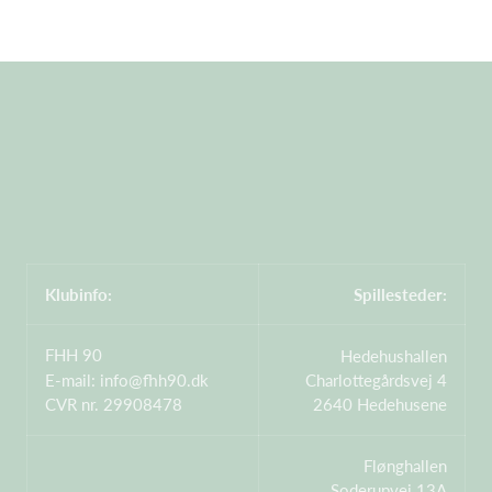
Klubinfo:
Spillesteder:
FHH 90
Hedehushallen
E-mail:
info@fhh90.dk
Charlottegårdsvej 4
CVR nr. 29908478
2640 Hedehusene
Flønghallen
Soderupvej 13A