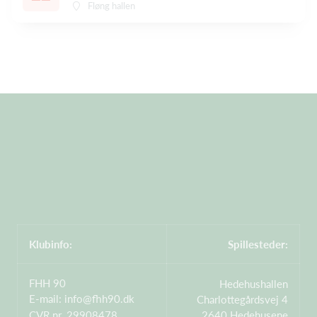
Fløng hallen
Klubinfo:
Spillesteder:
FHH 90
Hedehushallen
E-mail:
info@fhh90.dk
Charlottegårdsvej 4
CVR nr. 29908478
2640 Hedehusene