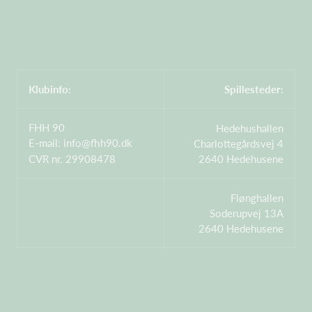
Klubinfo:
Spillesteder:
FHH 90
Hedehushallen
E-mail:
info@fhh90.dk
Charlottegårdsvej 4
CVR nr. 29908478
2640 Hedehusene
Flønghallen
Soderupvej 13A
2640 Hedehusene