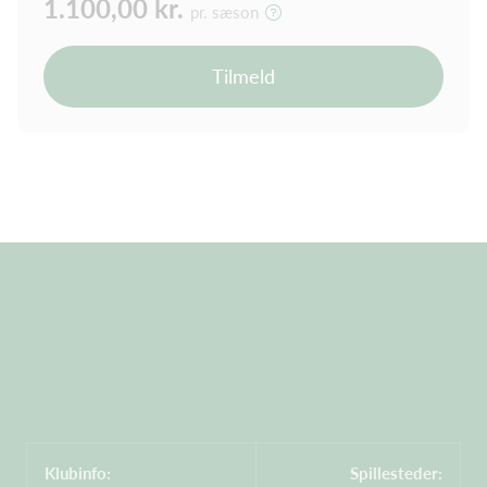
1.100,00 kr.
pr. sæson
Tilmeld
Klubinfo:
Spillesteder: