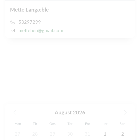
Mette Langæble
53297299
mettehen@gmail.com
August 2026
Man
Tir
Ons
Tor
Fre
Lør
Søn
27
28
29
30
31
1
2